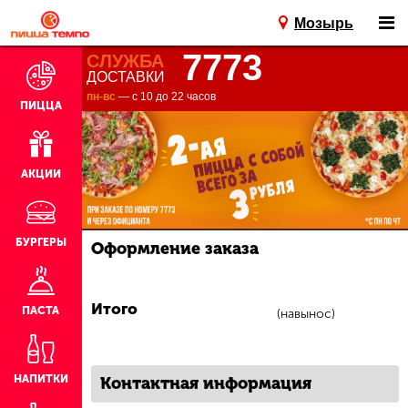
Мозырь
7773
СЛУЖБА
ДОСТАВКИ
пн-вс
— с 10 до 22 часов
ПИЦЦА
АКЦИИ
БУРГЕРЫ
Оформление заказа
Итого
ПАСТА
(навынос)
НАПИТКИ
Контактная информация